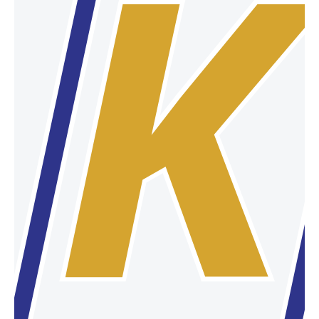
Garantie für Young-
Oldtimer
Taxigarantien
Taxi-Garantie –
Versicherung:
Premium/Exklusiv
Taxi-Garantie Benn
Sonderfahrzeuge
Lkw-Garantie