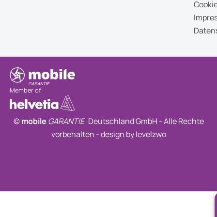
Cookie
Impre
Daten
Member of
©
mobile
GARANTIE
Deutschland GmbH - Alle Rechte
vorbehalten -
design by levelzwo