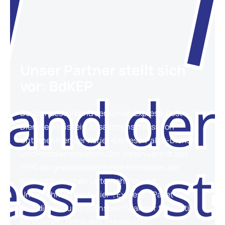
Unser Partner stellt sich
vor: BdKEP
Der Bundesverband der Kurier-Express-Post-
Dienste e.V. ist ein Zusammenschluss von
Unternehmen der Kurier-Express-Paket-Dienste
und Postdienstleistern. Der Verein vertritt seit
1990 die gewerbepolitischen Interessen der
mittelständischen Unternehmer und
Unternehmen der Kurier-, Express-, Paket- und
Briefdienste und ist Ansprechpartner für Politik,
Ministerien, Behörden, Presse und