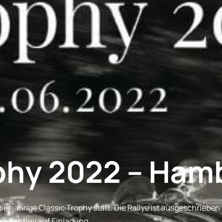
ophy 2022 – Ham
diesjährige Classic Trophy statt. Die Rallye ist ausgeschrieben
ke Bentley auf Einladung.