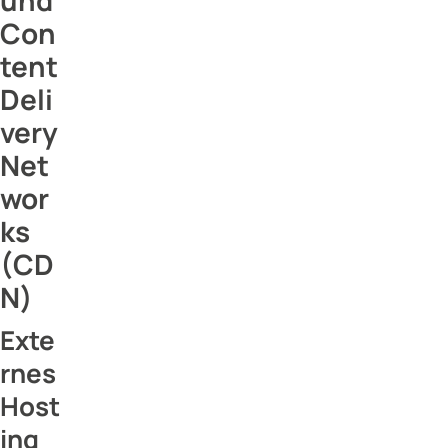
Con
tent
Deli
very
Net
wor
ks
(CD
N)
Exte
rnes
Host
ing