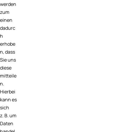
werden
zum
einen
dadurc
h
erhobe
n, dass
Sie uns
diese
mitteile
n.
Hierbei
kann es
sich
z. B. um
Daten
handel