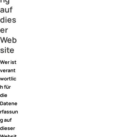
auf
dies
er
Web
site
Wer ist
verant
wortlic
h für
die
Datene
rfassun
g auf
dieser
Websit