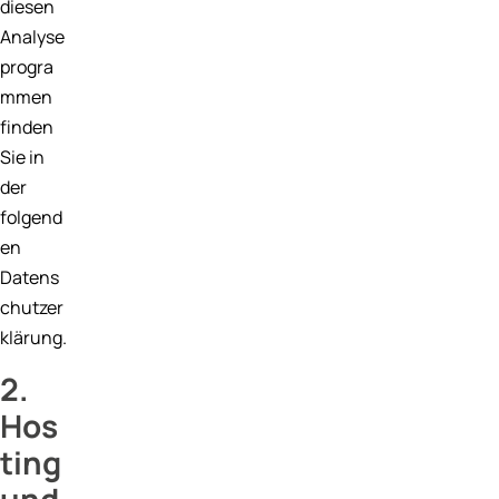
diesen
Analyse
progra
mmen
finden
Sie in
der
folgend
en
Datens
chutzer
klärung.
2.
Hos
ting
und