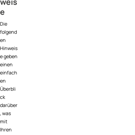
weis
e
Garantien für Lkw
Garantien für Masc
Die
folgend
Boote
en
Boot Protection
Hinweis
Yacht Protection
e geben
einen
Elektrogeräte
einfach
Mobile Device Garan
en
Überbli
Elektronik
ck
darüber
, was
mit
Ihren