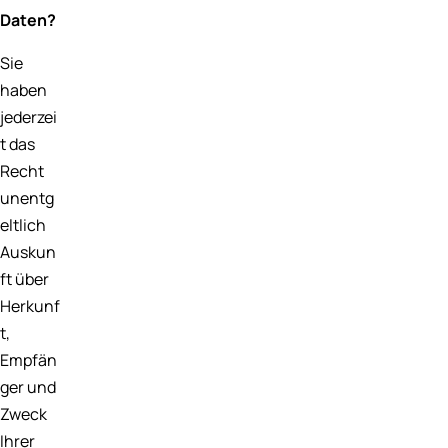
Daten?
Sie
haben
jederzei
t das
Recht
unentg
eltlich
Auskun
ft über
Herkunf
t,
Empfän
ger und
Zweck
Ihrer