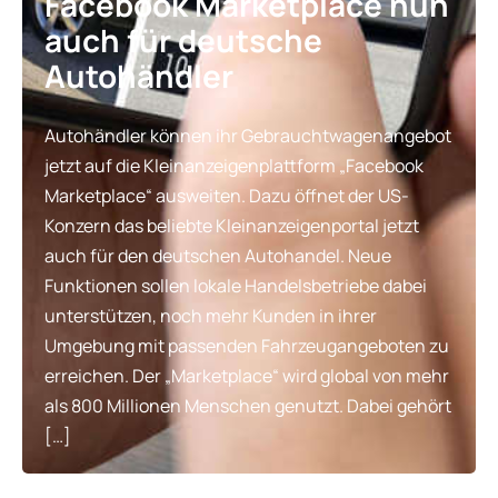
Facebook Marketplace nun
auch für deutsche
Autohändler
Autohändler können ihr Gebrauchtwagenangebot
jetzt auf die Kleinanzeigenplattform „Facebook
Marketplace“ ausweiten. Dazu öffnet der US-
Konzern das beliebte Kleinanzeigenportal jetzt
auch für den deutschen Autohandel. Neue
Funktionen sollen lokale Handelsbetriebe dabei
unterstützen, noch mehr Kunden in ihrer
Umgebung mit passenden Fahrzeugangeboten zu
erreichen. Der „Marketplace“ wird global von mehr
als 800 Millionen Menschen genutzt. Dabei gehört
[…]