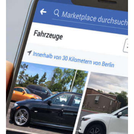
Motorräder
SuperCar
Young- und Oldtime
Taxis
Taxigarantie für BV
Mitglieder
Taxi und Mietwagen
Premium/Exklusiv
Taxigarantie
Premium Sale
Taxigarantie VW
Kooperation mit V.E.
Sonderfahrzeuge