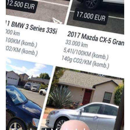
Garantien für Lkw
Garantien für Masc
Boote
Boot Protection
Yacht Protection
Elektrogeräte
Mobile Device Garan
Elektronik