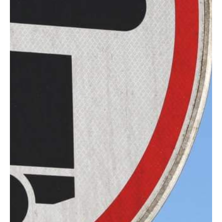
Garantien für Lkw
Garantien für Masc
Boote
Boot Protection
Yacht Protection
Elektrogeräte
Mobile Device Garan
Elektronik