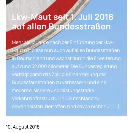
Lkw-Maut seit 1. Juli 2018
auf allen Bundesstraßen
Mehr als 13 Jahre nach der Einführung der Lkw-
Maut gilt diese nun auch auf allen Bundesstraßen
in Deutschland und wächst durch die Erweiterung
auf rund 52.000 Kilometer. Die Bundesregierung
verfolgt damit das Ziel, die Finanzierung der
Bundesfernstraßen zu verbessern und eine
moderne, sichere und leistungsstarke
Verkehrsinfrastruktur in Deutschland zu
gewährleisten. Betroffen sind davon nicht nur […]
10. August 2018