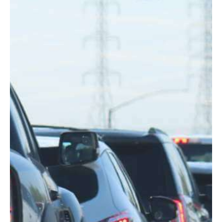
Motorräder
SuperCar
Young- und Oldtime
Taxis
Taxigarantie für BV
Mitglieder
Taxi und Mietwagen
Premium/Exklusiv
Taxigarantie
Premium Sale
Taxigarantie VW
Kooperation mit V.E.
Sonderfahrzeuge