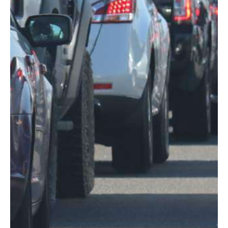
Garantien für Lkw
Garantien für Masc
Boote
Boot Protection
Yacht Protection
Elektrogeräte
Mobile Device Garan
Elektronik