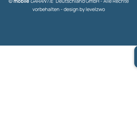
©
mobile
GARANTIE
Deutschland GmbH - Alle Rechte
vorbehalten -
design by levelzwo