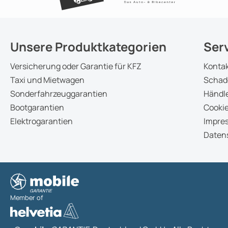
Unsere Produktkategorien
Ser
Versicherung oder Garantie für KFZ
Konta
Taxi und Mietwagen
Schad
Sonderfahrzeuggarantien
Händle
Bootgarantien
Cookie
Elektrogarantien
Impre
Daten
Member of