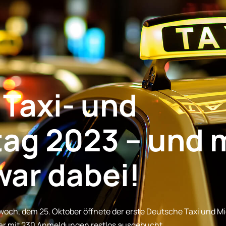
 Taxi- und
ag 2023 – und
ar dabei!
twoch, dem 25. Oktober öffnete der erste Deutsche Taxi und 
ar mit 230 Anmeldungen restlos ausgebucht.