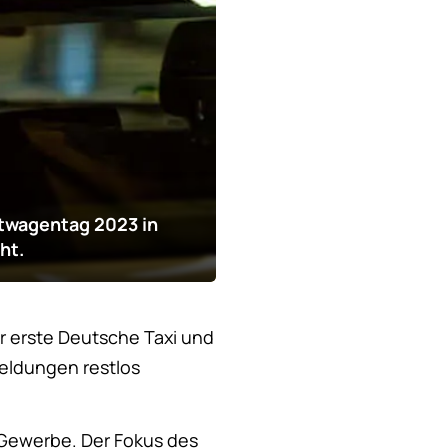
twagentag 2023 in
ht.
r erste Deutsche Taxi und
eldungen restlos
-Gewerbe. Der Fokus des