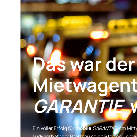
Das war der
Mietwagent
GARANTIE
w
Ein voller Erfolg für
mobile
GARANTIE
: Am Mit
Ludwigshafener Pfalzbau seine Pforten und w