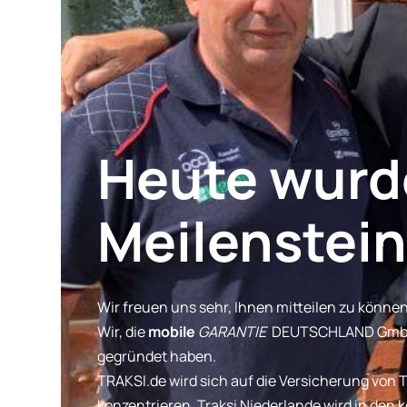
Heute wurd
Meilenstein
Wir freuen uns sehr, Ihnen mitteilen zu können
Wir, die
mobile
GARANTIE
DEUTSCHLAND GmbH 
gegründet haben.
TRAKSI.de wird sich auf die Versicherung vo
konzentrieren. Traksi Niederlande wird in d