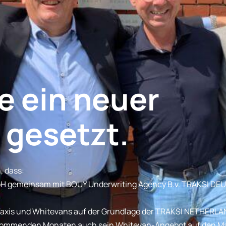
e ein neuer
 gesetzt.
, dass:
gemeinsam mit BOUY Underwriting Agency B.v. TRAKSI D
n Taxis und Whitevans auf der Grundlage der TRAKSI NETHER
en kommenden Monaten auch sein Whitevan-Angebot auf den Ma