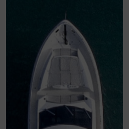
Garantien für Lkw
Garantien für Masc
Boote
Boot Protection
Yacht Protection
Elektrogeräte
Mobile Device Garan
Elektronik