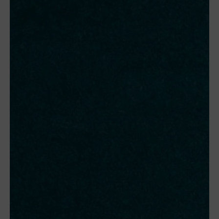
Motorräder
SuperCar
Young- und Oldtime
Taxis
Taxigarantie für BV
Mitglieder
Taxi und Mietwagen
Premium/Exklusiv
Taxigarantie
Premium Sale
Taxigarantie VW
Kooperation mit V.E.
Sonderfahrzeuge