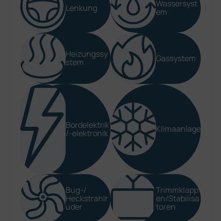
Wassersyst
Lenkung
em
Heizungssy
Gassystem
stem
Bordelektrik
Klimaanlage
/-elektronik
Bug-/
Trimmklapp
Heckstrahlr
en/Stabilisa
uder
toren