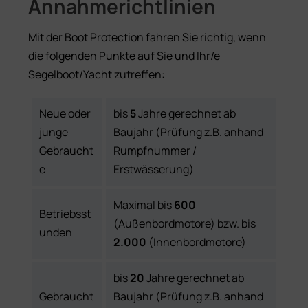
Annahmerichtlinien
Mit der Boot Protection fahren Sie richtig, wenn
die folgenden Punkte auf Sie und Ihr/e
Segelboot/Yacht zutreffen:
Neue oder
bis
5
Jahre gerechnet ab
junge
Baujahr (Prüfung z.B. anhand
Gebraucht
Rumpfnummer /
e
Erstwässerung)
Maximal bis
600
Betriebsst
(Außenbordmotore) bzw. bis
unden
2.000
(Innenbordmotore)
bis
20
Jahre gerechnet ab
Gebraucht
Baujahr (Prüfung z.B. anhand