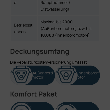
e
Rumpfnummer /
Erstwässerung)
Maximal bis
2000
Betriebsst
(Außenbordmotore) bzw. bis
unden
10.000
(Innenbordmotore)
Deckungsumfang
Die Reparaturkostenversicherung umfasst:
Außenbord
Innenbordm
motor
otor
Komfort Paket