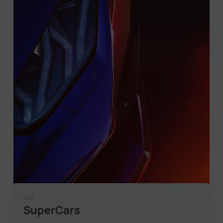
KFZ
SuperCars