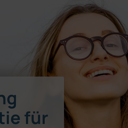
ng
ie für