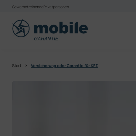
Weiter zum Inhalt
Gewerbetreibende
Privatpersonen
Aktuell bieten wir leider keine Produkte für Priva
Wechseln Sie zu mobile Garantie Österreich
›
Start
Versicherung oder Garantie für KFZ