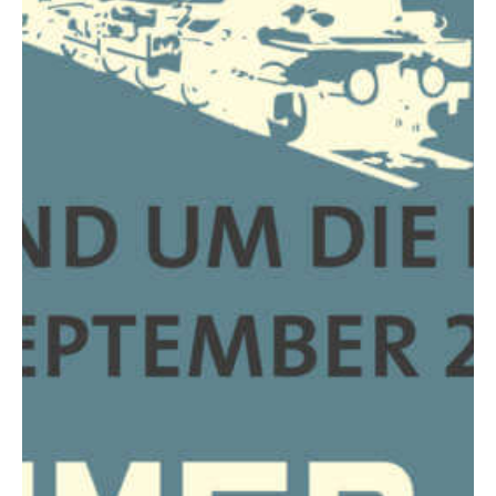
Motorräder
SuperCar
Young- und Oldtime
Taxis
Taxigarantie für BV
Mitglieder
Taxi und Mietwagen
Premium/Exklusiv
Taxigarantie
Premium Sale
Taxigarantie VW
Kooperation mit V.E.
Sonderfahrzeuge