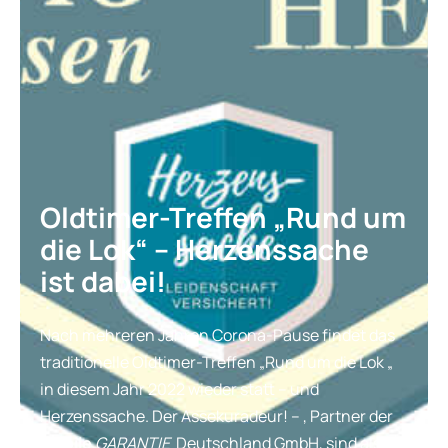
Oldtimer-Treffen „Rund um
die Lok“ – Herzenssache
ist dabei!
Nach mehreren Jahren Corona-Pause findet das
traditionelle Oldtimer-Treffen „Rund um die Lok „
in diesem Jahr 2022 wieder statt – und
Herzenssache. Der Assekuradeur! – , Partner der
mobile
GARANTIE
Deutschland GmbH, sind als