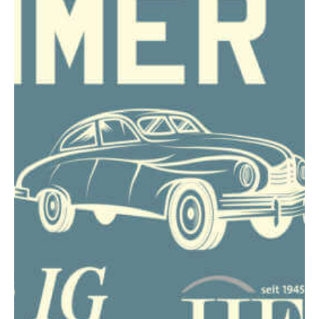
Garantien für Lkw
Garantien für Masc
Boote
Boot Protection
Yacht Protection
Elektrogeräte
Mobile Device Garan
Elektronik