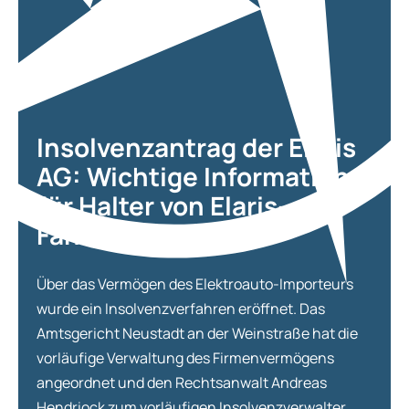
Garantien für Lkw
Garantien für Masc
Boote
Boot Protection
Insolvenzantrag der Elaris
Yacht Protection
AG: Wichtige Information
für Halter von Elaris-
Elektrogeräte
Fahrzeugen
Mobile Device Garan
Elektronik
Über das Vermögen des Elektroauto-Importeurs
wurde ein Insolvenzverfahren eröffnet. Das
Amtsgericht Neustadt an der Weinstraße hat die
vorläufige Verwaltung des Firmenvermögens
angeordnet und den Rechtsanwalt Andreas
Hendriock zum vorläufigen Insolvenzverwalter