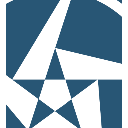
Motorräder
SuperCar
Young- und Oldtime
Taxis
Taxigarantie für BV
Mitglieder
Taxi und Mietwagen
Premium/Exklusiv
Taxigarantie
Premium Sale
Taxigarantie VW
Kooperation mit V.E.
Sonderfahrzeuge