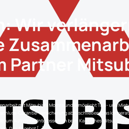
: Wir verlänger
he Zusammenarb
 Partner Mitsu
enarbeit mit Mitsubishi Motors und ermöglicht Taxi- und M
 Anschluss-Garantie-Versicherung abzuschließen. Das kooper
nde, um Automobil-Interessenten beim Kauf eines Mitsubishi O
eben. Das Angebot […]