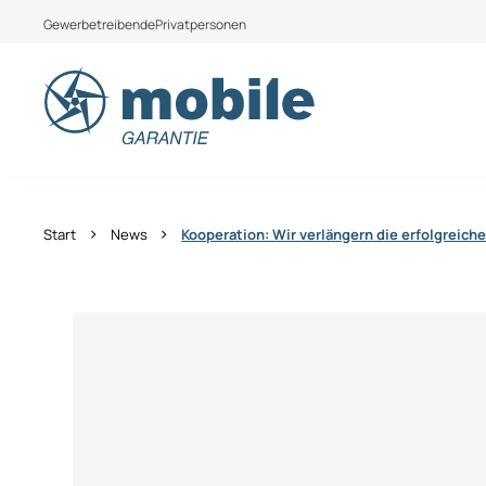
Weiter zum Inhalt
Gewerbetreibende
Privatpersonen
Aktuell bieten wir leider keine Produkte für Priva
Wechseln Sie zu mobile Garantie Österreich
›
›
Start
News
Kooperation: Wir verlängern die erfolgreic