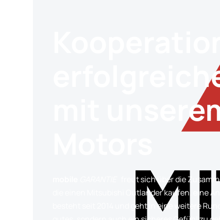
Kooperation
erfolgreic
mit unserem
Motors
mobile
GARANTIE
freut sich über die Zusamm
die einen Mitsubishi Outlander kaufen, eine
besteht seit 2014 und geht in eine weitere Ru
gutes, sondern auch ein sicheres Gefühl zu g