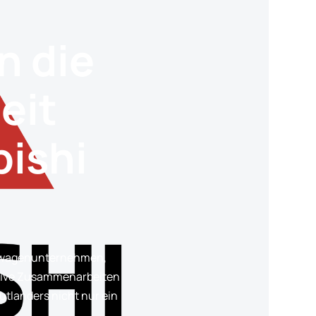
n die
eit
bishi
ietwagenunternehmen,
ative Zusammenarbeiten
utlanders nicht nur ein