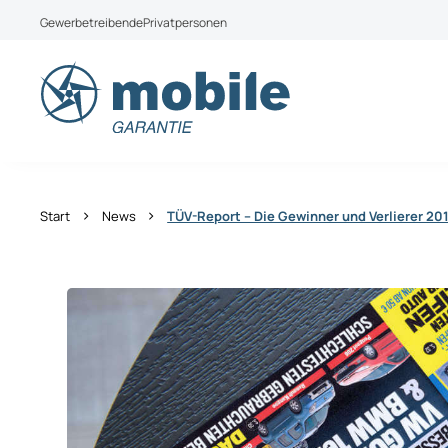
Weiter zum Inhalt
Gewerbetreibende
Privatpersonen
Aktuell bieten wir leider keine Produkte für Priva
Wechseln Sie zu mobile Garantie Österreich
›
›
Start
News
TÜV-Report – Die Gewinner und Verlierer 20