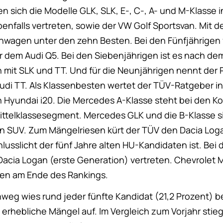
 sich die Modelle GLK, SLK, E-, C-, A- und M-Klasse i
enfalls vertreten, sowie der VW Golf Sportsvan. Mit d
inwagen unter den zehn Besten. Bei den Fünfjährigen 
r dem Audi Q5. Bei den Siebenjährigen ist es nach de
n mit SLK und TT. Und für die Neunjährigen nennt der
di TT. Als Klassenbesten wertet der TÜV-Ratgeber in
 Hyundai i20. Die Mercedes A-Klasse steht bei den K
Mittelklassesegment. Mercedes GLK und die B-Klasse s
n SUV. Zum Mängelriesen kürt der TÜV den Dacia Loga
usslicht der fünf Jahre alten HU-Kandidaten ist. Bei
r Dacia Logan (erste Generation) vertreten. Chevrolet
gen am Ende des Rankings.
nweg wies rund jeder fünfte Kandidat (21,2 Prozent) b
rhebliche Mängel auf. Im Vergleich zum Vorjahr stieg