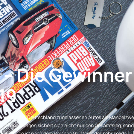
 – Die Gewinner
19
m Herbst die in Deutschland zugelassenen Autos als Mängelzwe
 Der Sportwagen sichert sich nicht nur den Gesamtsieg, sondern
ten Fahrzeuge ist nach dem Porsche 911 Mercedes sehr solide […