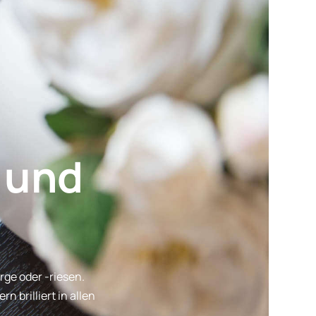
 und
rge oder -riesen.
 brilliert in allen
]