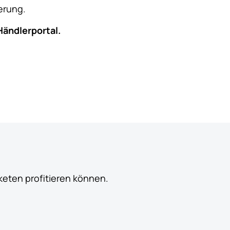
erung.
Händlerportal.
keten profitieren können.