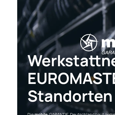
Werkstattn
EUROMASTER
Standorten
Die
mobile
GARANTIE
Deutschland baut geme