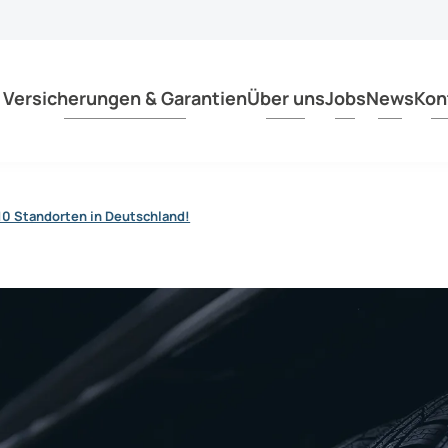
tpersonen an.
Versicherungen & Garantien
Über uns
Jobs
News
Kon
0 Standorten in Deutschland!