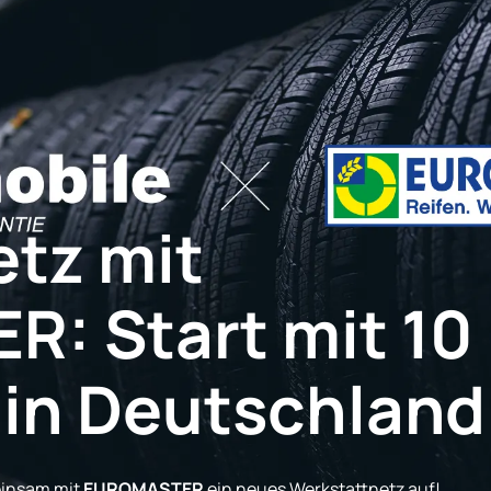
etz mit
: Start mit 10
 in Deutschland
insam mit
EUROMASTER
ein neues Werkstattnetz auf!