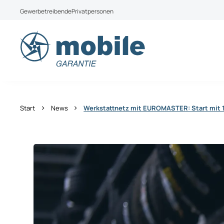
Weiter zum Inhalt
Gewerbetreibende
Privatpersonen
Aktuell bieten wir leider keine Produkte für Priva
Wechseln Sie zu mobile Garantie Österreich
›
›
Start
News
Werkstattnetz mit EUROMASTER: Start mit 1