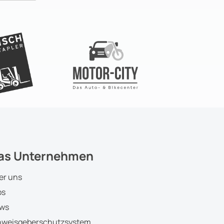
as Unternehmen
er uns
bs
ws
nweisgeberschutzsystem