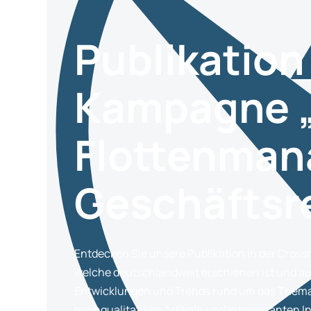
Publikation
Kampagne 
Flottenma
Geschäftsre
Entdecken Sie unsere Publikation in der Cro
welche deutschlandweit erschienen ist und auf
Entwicklungen und Trends rund um das Them
hochqualitativen Artikeln und interessanten In