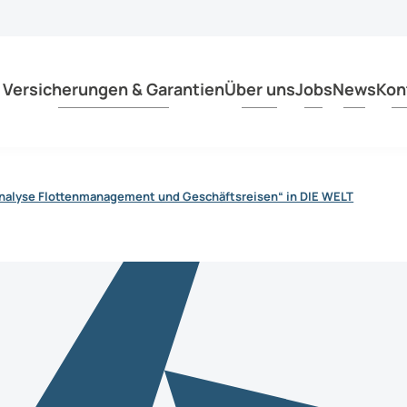
tpersonen an.
Versicherungen & Garantien
Über uns
Jobs
News
Kon
nalyse Flottenmanagement und Geschäftsreisen“ in DIE WELT