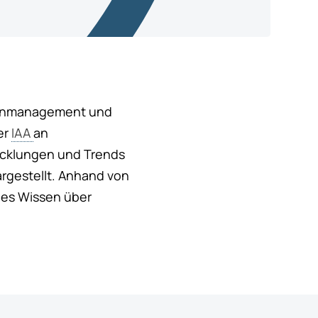
tenmanagement und
er
IAA
an
icklungen und Trends
gestellt. Anhand von
lles Wissen über