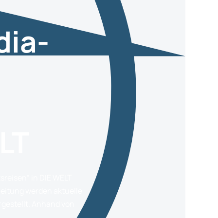
dia-
LT
reisen“ in DIE WELT
Zeitung werden aktuelle
estellt. Anhand von