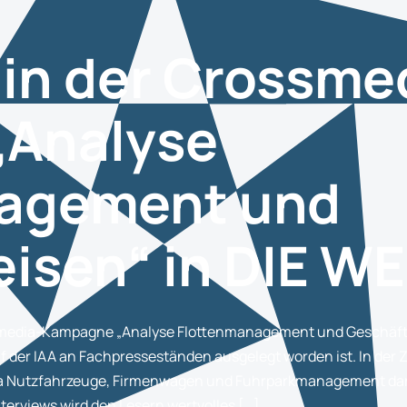
 in der Crossme
„Analyse
nagement und
isen“ in DIE WE
ssmedia-Kampagne „Analyse Flottenmanagement und Geschäfts
 der IAA an Fachpresseständen ausgelegt worden ist. In der 
a Nutzfahrzeuge, Firmenwagen und Fuhrparkmanagement darg
terviews wird den Lesern wertvolles […]