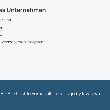
as Unternehmen
er uns
bs
ws
nweisgeberschutzsystem
 - Alle Rechte vorbehalten -
design by levelzwo