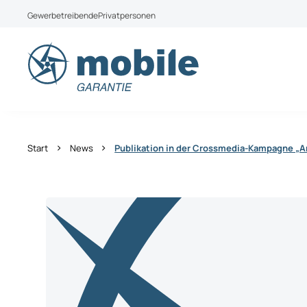
Weiter zum Inhalt
Gewerbetreibende
Privatpersonen
Aktuell bieten wir leider keine Produkte für Priva
Wechseln Sie zu mobile Garantie Österreich
›
›
Start
News
Publikation in der Crossmedia-Kampagne „A