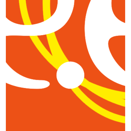
Garantien für Lkw
Garantien für Masc
Boote
Boot Protection
Yacht Protection
Elektrogeräte
Mobile Device Garan
Elektronik