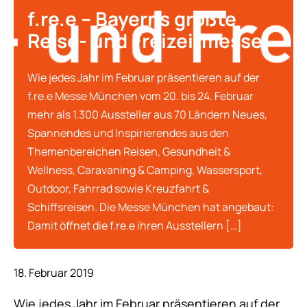
f.re.e – Bayerns größte
Reise- und Freizeitmesse
Wie jedes Jahr im Februar präsentieren auf der
f.re.e Messe München vom 20. bis 24. Februar
mehr als 1.300 Aussteller aus 70 Ländern Neues,
Spannendes und Inspirierendes aus den
Themenbereichen Reisen, Gesundheit &
Wellness, Caravaning & Camping, Wassersport,
Outdoor, Fahrrad sowie Kreuzfahrt &
Schiffsreisen. Die Messe München hat angebaut:
Damit öffnet die f.re.e ihren Ausstellern […]
18. Februar 2019
Wie jedes Jahr im Februar präsentieren auf der