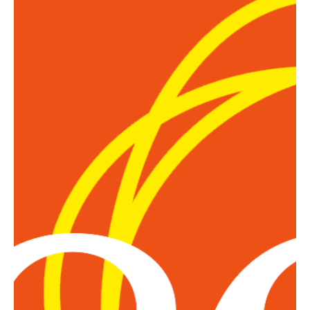
Motorräder
SuperCar
Young- und Oldtime
Taxis
Taxigarantie für BV
Mitglieder
Taxi und Mietwagen
Premium/Exklusiv
Taxigarantie
Premium Sale
Taxigarantie VW
Kooperation mit V.E.
Sonderfahrzeuge