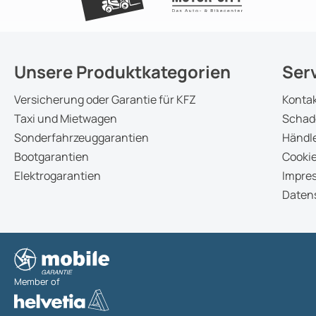
Unsere Produktkategorien
Ser
Versicherung oder Garantie für KFZ
Konta
Taxi und Mietwagen
Schad
Sonderfahrzeuggarantien
Händle
Bootgarantien
Cookie
Elektrogarantien
Impre
Daten
Member of