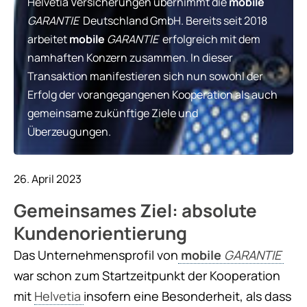
Helvetia Versicherungen übernimmt die
mobile
GARANTIE
Deutschland GmbH. Bereits seit 2018
arbeitet
mobile
GARANTIE
erfolgreich mit dem
namhaften Konzern zusammen. In dieser
Transaktion manifestieren sich nun sowohl der
Erfolg der vorangegangenen Kooperation als auch
gemeinsame zukünftige Ziele und
Überzeugungen.
26. April 2023
Gemeinsames Ziel: absolute
Kundenorientierung
Das Unternehmensprofil von
mobile
GARANTIE
war schon zum Startzeitpunkt der Kooperation
mit
Helvetia
insofern eine Besonderheit, als dass