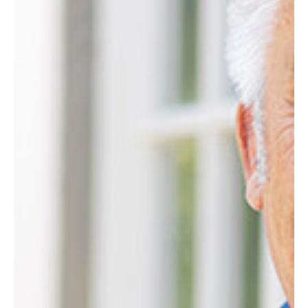
Motorräder
SuperCar
Young- und Oldtime
Taxis
Taxigarantie für BV
Mitglieder
Taxi und Mietwagen
Premium/Exklusiv
Taxigarantie
Premium Sale
Taxigarantie VW
Kooperation mit V.E.
Sonderfahrzeuge