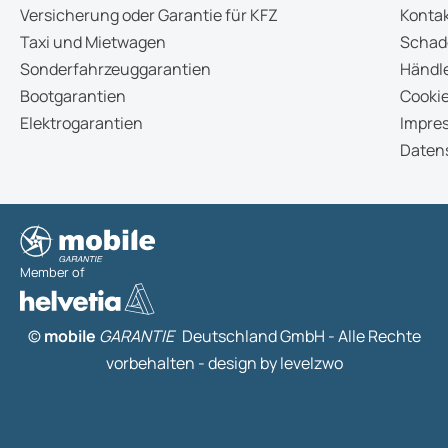
Versicherung oder Garantie für KFZ
Konta
Taxi und Mietwagen
Schad
Sonderfahrzeuggarantien
Händle
Bootgarantien
Cookie
Elektrogarantien
Impre
Daten
Member of
©
mobile
GARANTIE
Deutschland GmbH - Alle Rechte
vorbehalten -
design by levelzwo