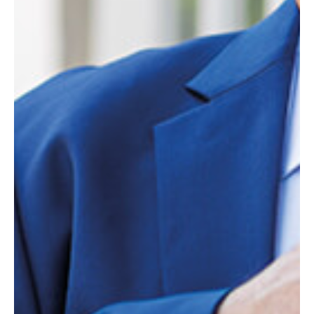
Garantien für Lkw
Garantien für Masc
Boote
Boot Protection
Yacht Protection
Elektrogeräte
Mobile Device Garan
Elektronik