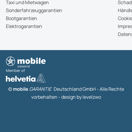
Taxi und Mietwagen
Schad
Sonderfahrzeuggarantien
Händle
Bootgarantien
Cookie
Elektrogarantien
Impre
Daten
Member of
©
mobile
GARANTIE
Deutschland GmbH - Alle Rechte
vorbehalten -
design by levelzwo