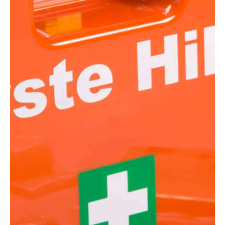
Motorräder
SuperCar
Young- und Oldtime
Taxis
Taxigarantie für BV
Mitglieder
Taxi und Mietwagen
Premium/Exklusiv
Taxigarantie
Premium Sale
Taxigarantie VW
Kooperation mit V.E.
Sonderfahrzeuge