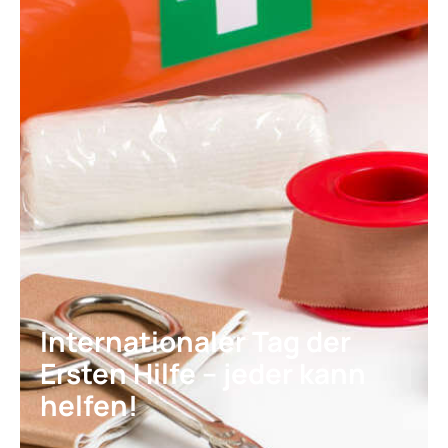
Garantien für Lkw
Garantien für Masc
Boote
Boot Protection
Yacht Protection
Elektrogeräte
Mobile Device Garan
Elektronik
Internationaler Tag der
Ersten Hilfe – jeder kann
helfen!