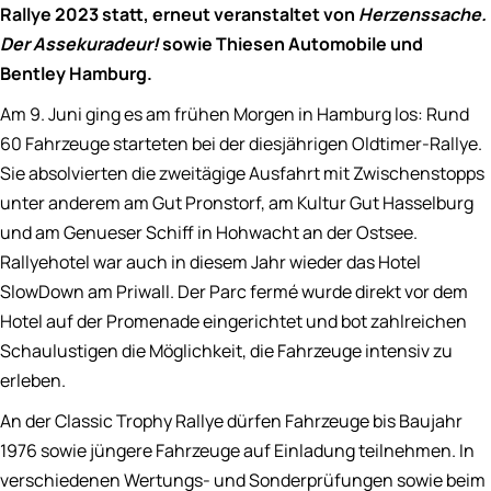
Rallye 2023 statt, erneut veranstaltet von
Herzenssache.
Der Assekuradeur!
sowie Thiesen Automobile und
Bentley Hamburg.
Am 9. Juni ging es am frühen Morgen in Hamburg los: Rund
60 Fahrzeuge starteten bei der diesjährigen Oldtimer-Rallye.
Sie absolvierten die zweitägige Ausfahrt mit Zwischenstopps
unter anderem am Gut Pronstorf, am Kultur Gut Hasselburg
und am Genueser Schiff in Hohwacht an der Ostsee.
Rallyehotel war auch in diesem Jahr wieder das Hotel
SlowDown am Priwall. Der Parc fermé wurde direkt vor dem
Hotel auf der Promenade eingerichtet und bot zahlreichen
Schaulustigen die Möglichkeit, die Fahrzeuge intensiv zu
erleben.
An der Classic Trophy Rallye dürfen Fahrzeuge bis Baujahr
1976 sowie jüngere Fahrzeuge auf Einladung teilnehmen. In
verschiedenen Wertungs- und Sonderprüfungen sowie beim