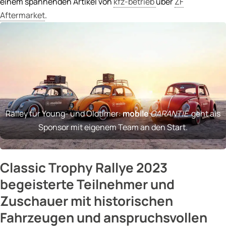
einem spannenden Artikel von
kfz-betrieb
über
ZF
Aftermarket
.
Ralley für Young- und Oldtimer:
mobile
GARANTIE
geht als
Sponsor mit eigenem Team an den Start.
Classic Trophy Rallye 2023
begeisterte Teilnehmer und
Zuschauer mit historischen
Fahrzeugen und anspruchsvollen