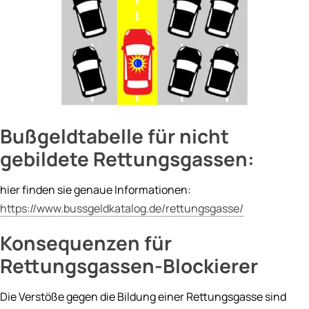
Garantien für Lkw
Garantien für Masc
Boote
Boot Protection
Yacht Protection
Bußgeldtabelle für nicht
gebildete Rettungsgassen:
Elektrogeräte
Mobile Device Garan
hier finden sie genaue Informationen:
Elektronik
https://www.bussgeldkatalog.de/rettungsgasse/
Konsequenzen für
Rettungsgassen-Blockierer
Die Verstöße gegen die Bildung einer Rettungsgasse sind