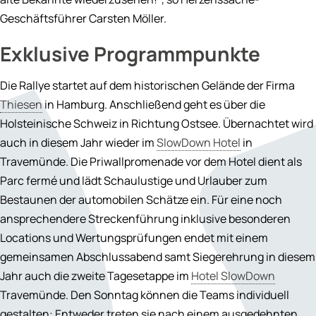
Geschäftsführer Carsten Möller.
Exklusive Programmpunkte
Die Rallye startet auf dem historischen Gelände der Firma
Thiesen
in Hamburg. Anschließend geht es über die
Holsteinische Schweiz in Richtung Ostsee. Übernachtet wird
auch in diesem Jahr wieder im
SlowDown Hotel
in
Travemünde. Die Priwallpromenade vor dem Hotel dient als
Parc fermé und lädt Schaulustige und Urlauber zum
Bestaunen der automobilen Schätze ein. Für eine noch
ansprechendere Streckenführung inklusive besonderen
Locations und Wertungsprüfungen endet mit einem
gemeinsamen Abschlussabend samt Siegerehrung in diesem
Jahr auch die zweite Tagesetappe im
Hotel SlowDown
Travemünde. Den Sonntag können die Teams individuell
gestalten: Entweder treten sie nach einem ausgedehnten