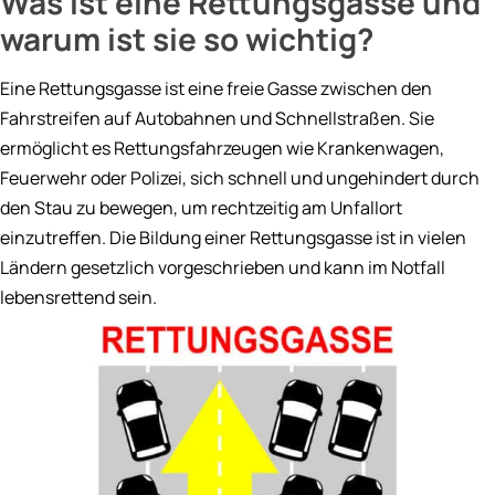
Was ist eine Rettungsgasse und
warum ist sie so wichtig?
Motorräder
SuperCar
Eine Rettungsgasse ist eine freie Gasse zwischen den
Fahrstreifen auf Autobahnen und Schnellstraßen. Sie
Young- und Oldtime
ermöglicht es Rettungsfahrzeugen wie Krankenwagen,
Taxis
Feuerwehr oder Polizei, sich schnell und ungehindert durch
Taxigarantie für BV
den Stau zu bewegen, um rechtzeitig am Unfallort
Mitglieder
einzutreffen. Die Bildung einer Rettungsgasse ist in vielen
Ländern gesetzlich vorgeschrieben und kann im Notfall
Taxi und Mietwagen
lebensrettend sein.
Premium/Exklusiv
Taxigarantie
Premium Sale
Taxigarantie VW
Kooperation mit V.E.
Sonderfahrzeuge